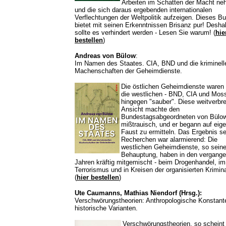
Arbeiten im Schatten der Macht n
und die sich daraus ergebenden internationalen
Verflechtungen der Weltpolitik aufzeigen. Dieses B
bietet mit seinen Erkenntnissen Brisanz pur! Desha
sollte es verhindert werden - Lesen Sie warum! (
hie
bestellen
)
Andreas von Bülow
:
Im Namen des Staates. CIA, BND und die kriminell
Machenschaften der Geheimdienste.
Die östlichen Geheimdienste waren
die westlichen - BND, CIA und Mos
hingegen "sauber". Diese weitverbre
Ansicht machte den
Bundestagsabgeordneten von Bülo
mißtrauisch, und er begann auf eig
Faust zu ermitteln. Das Ergebnis se
Recherchen war alarmierend: Die
westlichen Geheimdienste, so sein
Behauptung, haben in den vergang
Jahren kräftig mitgemischt - beim Drogenhandel, im
Terrorismus und in Kreisen der organisierten Kriminal
(
hier bestellen
)
Ute Caumanns, Mathias Niendorf (Hrsg.):
Verschwörungstheorien: Anthropologische Konstant
historische Varianten.
Verschwörungstheorien, so scheint