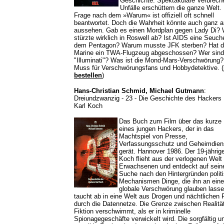
Geschichte. Spektakuläre Verbrech
Unfälle erschüttern die ganze Welt.
Frage nach dem »Warum« ist offiziell oft schnell
beantwortet. Doch die Wahrheit könnte auch ganz 
aussehen. Gab es einen Mordplan gegen Lady Di?
stürzte wirklich in Roswell ab? Ist AIDS eine Seuch
dem Pentagon? Warum musste JFK sterben? Hat d
Marine ein TWA-Flugzeug abgeschossen? Wer sind
"Illuminati"? Was ist die Mond-Mars-Verschwörung?
Muss für Verschwörungsfans und Hobbydetektive. (
bestellen
)
Hans-Christian Schmid, Michael Gutmann
:
Dreiundzwanzig - 23 - Die Geschichte des Hackers
Karl Koch
Das Buch zum Film über das kurze
eines jungen Hackers, der in das
Machtspiel von Presse,
Verfassungsschutz und Geheimdien
gerät. Hannover 1986. Der 19-jährige
Koch flieht aus der verlogenen Welt
Erwachsenen und entdeckt auf sein
Suche nach den Hintergründen polit
Mechanismen Dinge, die ihn an eine
globale Verschwörung glauben lasse
taucht ab in eine Welt aus Drogen und nächtlichen 
durch die Datennetze. Die Grenze zwischen Realitä
Fiktion verschwimmt, als er in kriminelle
Spionagegeschäfte verwickelt wird. Die sorgfältig u