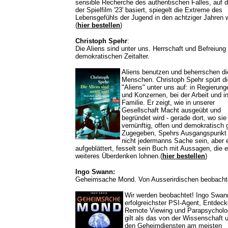
sensible Recherche des authentischen Falles, auf 
der Spielfilm '23' basiert, spiegelt die Extreme des
Lebensgefühls der Jugend in den achtziger Jahren w
(
hier bestellen
)
Christoph Spehr
:
Die Aliens sind unter uns. Herrschaft und Befreiung
demokratischen Zeitalter.
Aliens benutzen und beherrschen di
Menschen. Christoph Spehr spürt di
"Aliens" unter uns auf: in Regierung
und Konzernen, bei der Arbeit und in
Familie. Er zeigt, wie in unserer
Gesellschaft Macht ausgeübt und
begründet wird - gerade dort, wo sie
vernünftig, offen und demokratisch g
Zugegeben, Spehrs Ausgangspunkt
nicht jedermanns Sache sein, aber 
aufgeblättert, fesselt sein Buch mit Aussagen, die e
weiteres Überdenken lohnen.(
hier bestellen
)
Ingo Swann:
Geheimsache Mond. Von Ausserirdischen beobacht
Wir werden beobachtet! Ingo Swan
erfolgreichster PSI-Agent, Entdeck
Remote Viewing und Parapsycholo
gilt als das von der Wissenschaft 
den Geheimdiensten am meisten