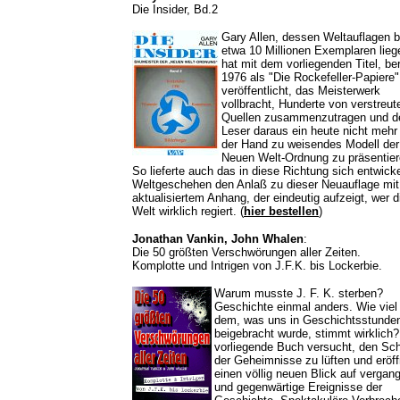
Die Insider, Bd.2
Gary Allen, dessen Weltauflagen b
etwa 10 Millionen Exemplaren lieg
hat mit dem vorliegenden Titel, ber
1976 als "Die Rockefeller-Papiere"
veröffentlicht, das Meisterwerk
vollbracht, Hunderte von verstreut
Quellen zusammenzutragen und 
Leser daraus ein heute nicht mehr
der Hand zu weisendes Modell der
Neuen Welt-Ordnung zu präsentier
So lieferte auch das in diese Richtung sich entwick
Weltgeschehen den Anlaß zu dieser Neuauflage mit
aktualisiertem Anhang, der eindeutig aufzeigt, wer d
Welt wirklich regiert. (
hier bestellen
)
Jonathan Vankin, John Whalen
:
Die 50 größten Verschwörungen aller Zeiten.
Komplotte und Intrigen von J.F.K. bis Lockerbie.
Warum musste J. F. K. sterben?
Geschichte einmal anders. Wie viel
dem, was uns in Geschichtsstunde
beigebracht wurde, stimmt wirklich
vorliegende Buch versucht, den Sch
der Geheimnisse zu lüften und eröff
einen völlig neuen Blick auf vergan
und gegenwärtige Ereignisse der