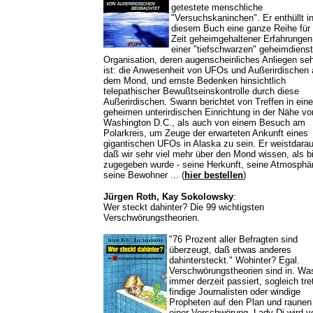
getestete menschliche
"Versuchskaninchen". Er enthüllt i
diesem Buch eine ganze Reihe für
Zeit geheimgehaltener Erfahrungen
einer "tiefschwarzen" geheimdienst
Organisation, deren augenscheinliches Anliegen seh
ist: die Anwesenheit von UFOs und Außerirdischen 
dem Mond, und ernste Bedenken hinsichtlich
telepathischer Bewußtseinskontrolle durch diese
Außerirdischen. Swann berichtet von Treffen in eine
geheimen unterirdischen Einrichtung in der Nähe vo
Washington D.C., als auch von einem Besuch am
Polarkreis, um Zeuge der erwarteten Ankunft eines
gigantischen UFOs in Alaska zu sein. Er weistdarau
daß wir sehr viel mehr über den Mond wissen, als b
zugegeben wurde - seine Herkunft, seine Atmosphä
seine Bewohner ...
(
hier bestellen
)
Jürgen Roth, Kay Sokolowsky
:
Wer steckt dahinter? Die 99 wichtigsten
Verschwörungstheorien.
"76 Prozent aller Befragten sind
überzeugt, daß etwas anderes
dahintersteckt." Wohinter? Egal.
Verschwörungstheorien sind in. Wa
immer derzeit passiert, sogleich tre
findige Journalisten oder windige
Propheten auf den Plan und raunen
einer Verschwörung. Lady Di wird v