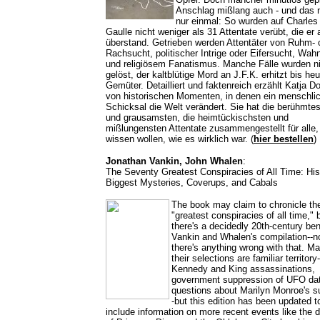
Anschlag mißlang auch - und das n
nur einmal: So wurden auf Charles
Gaulle nicht weniger als 31 Attentate verübt, die er a
überstand. Getrieben werden Attentäter von Ruhm- 
Rachsucht, politischer Intrige oder Eifersucht, Wah
und religiösem Fanatismus. Manche Fälle wurden n
gelöst, der kaltblütige Mord an J.F.K. erhitzt bis heu
Gemüter. Detailliert und faktenreich erzählt Katja 
von historischen Momenten, in denen ein menschli
Schicksal die Welt verändert. Sie hat die berühmte
und grausamsten, die heimtückischsten und
mißlungensten Attentate zusammengestellt für alle,
wissen wollen, wie es wirklich war.
(
hier bestellen
)
Jonathan Vankin, John Whalen
:
The Seventy Greatest Conspiracies of All Time: His
Biggest Mysteries, Coverups, and Cabals
The book may claim to chronicle th
"greatest conspiracies of all time," 
there's a decidedly 20th-century ben
Vankin and Whalen's compilation--no
there's anything wrong with that. M
their selections are familiar territory
Kennedy and King assassinations,
government suppression of UFO da
questions about Marilyn Monroe's su
-but this edition has been updated t
include information on more recent events like the 