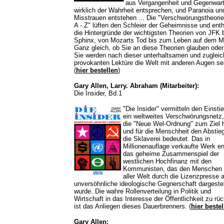
aus Vergangenheit und Gegenwar
wirklich der Wahrheit entsprechen, und Paranoia un
Misstrauen entstehen ... Die "Verschwörungstheori
A - Z" lüften den Schleier der Geheimnisse und enth
die Hintergründe der wichtigsten Theorien von JFK b
Sphinx, von Mozarts Tod bis zum Leben auf dem M
Ganz gleich, ob Sie an diese Theorien glauben oder 
Sie werden nach dieser unterhaltsamen und zugleic
provokanten Lektüre die Welt mit anderen Augen se
(
hier bestellen
)
Gary Allen, Larry. Abraham (Mitarbeiter):
Die Insider, Bd.1
"Die Insider" vermitteln den Einstie
ein weltweites Verschwörungsnetz
die "Neue Wel-Ordnung" zum Ziel 
und für die Menschheit den Abstieg
die Sklaverei bedeutet. Das in
Millionenauflage verkaufte Werk en
das geheime Zusammenspiel der
westlichen Hochfinanz mit den
Kommunisten, das den Menschen 
aller Welt durch die Lizenzpresse a
unversöhnliche ideologische Gegnerschaft dargestel
wurde. Die wahre Rollenverteilung in Politik und
Wirtschaft in das Interesse der Öffentlichkeit zu rü
ist das Anliegen dieses Dauerbrenners. (
hier bestel
Gary Allen: