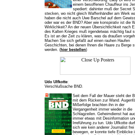
einem besoffenen Chauffeur ins Je
spediert: dahinter muß der Secret 
stecken, wo nicht gleich Waffenhändler am Werk wa
haben die nicht auch Uwe Barschel auf dem Gewis
oder war es der BND? Aber wie konspirativ ist die W
Wirklichkeit? An der neuen Übersichtlichkeit nach 
des Kalten Krieges muß irgendetwas mächtig faul s
Es ist an der Zeit zu klären, was da draußen vorgeh
Machen Sie sich gefaßt auf einen rauhen Haufen
Geschichten, bei denen Ihnen die Haare zu Berge 
werden. (
hier bestellen
)
Udo Ulfkotte
:
Verschlußsache BND.
Seit dem Fall der Mauer steht der 
mit dem Rücken zur Wand. Augenfäl
Mißerfolge brachten ihn in der
Vergangenheit immer wieder in die
Schlagzeilen. Geheimdienst hat au
immer etwas mit Desinformation un
Irreführung zu tun. Udo Ulfkotte dur
sich wie kein anderer Journalist frei
bewegen, er konnte tiefe Einblicke 